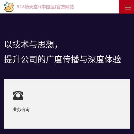
以技术与思想，
提升公司的广度传播与深度体验

业务咨询